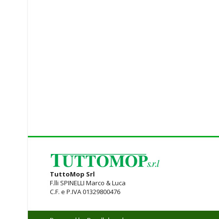
TuttoMop Srl
F.lli SPINELLI Marco & Luca
C.F. e P.IVA 01329800476