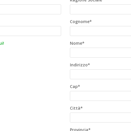
Cognome*
i!
Nome*
Indirizzo*
Cap*
Città*
Provincia*