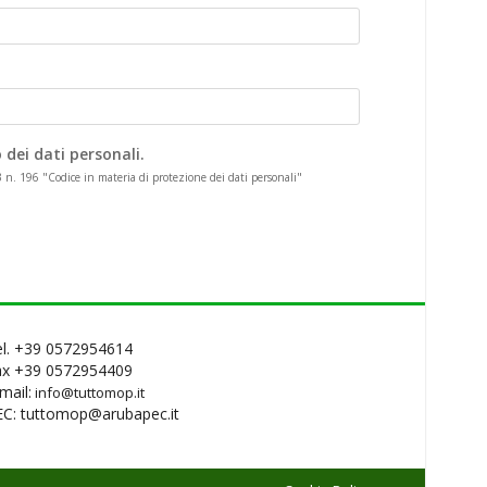
dei dati personali.
 n. 196 "Codice in materia di protezione dei dati personali"
el. +39 0572954614
ax +39 0572954409
mail:
info@tuttomop.it
EC: tuttomop@arubapec.it