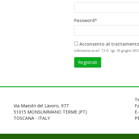
Password*
Acconsento al trattamento 
Informativa ex art. 13 D. Lgs. 30 giugno 2003
Registrati
T
Via Maestri del Lavoro, 977
F
51015 MONSUMMANO TERME (PT)
E-
TOSCANA - ITALY
P